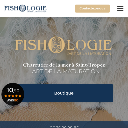
Aller
au
Contactez-nous
contenu
principal
Charcutier de la mer à Saint-Tropez
L'ART DE LA MATURATION
10
/10
Boutique
Voir le certificat
06 26 26 99 85