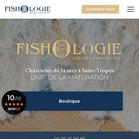
Aller
au
Contactez-nous
contenu
principal
Charcutier de la mer à Saint-Tropez
L'ART DE LA MATURATION
10
/10
Boutique
Voir le certificat
06 26 26 99 85