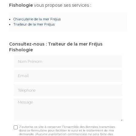
Fishologie
vous propose ses services :
Charcuterie de la mer
Fréjus
Traiteur de la mer
Fréjus
Consultez-nous : Traiteur de la mer Fréjus
Fishologie
Nom Prénom
Email
Téléphone
Message
J'autorise ce site à conserver l'ensemble des données transmises
dans ce formulaire pour faciliter le suivi et le traitement de ma
demande.
(Aucune exploitation commerciale ne sera faite des