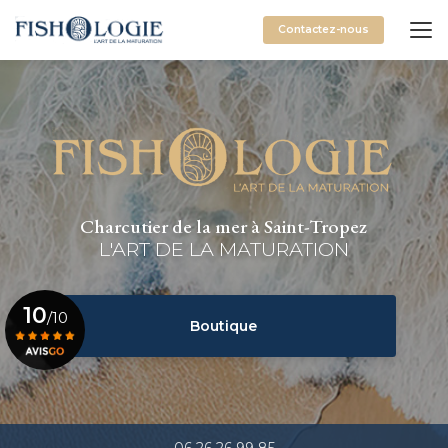
Aller
au
Contactez-nous
contenu
principal
Charcutier de la mer à Saint-Tropez
L'ART DE LA MATURATION
10
/10
Boutique
Voir le certificat
06 26 26 99 85