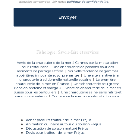
données concervées. Voir notre
politique de confidentialité
)
Fishologie : Savoir-faire et services
Vente de la charcuterie de la mer à Cannes par la maturation
pour restaurant
|
Une charcuterie de poissons pour des
moments de partage raffiné
|
Nouvelle tendance de gammes
appéritives innovante et surprenantee
|
Une alternantive à la
charcuterie traditionnelle naturelle et saine
|
La première
charcuterie de la mer en France
|
Une charcuterie peu grasse
riche en protéine et oméga 3
|
Vente de charcuterie de la mer en
Suisse pour les partculiers
|
Une charcuterie saine, sans nitrite et
sans concervateurs
|
Traiteur de la mer pour dégustation pour
évènement privé à Saint-Tropez
|
Charcuterie de la mer
artisanale fabriquée en france
Achat produits traiteur de la mer Fréjus
Animation culinaire autour du poisson Fréjus
Dégustation de poisson maturé Fréjus
Devis pour traiteur de la mer Fréjus