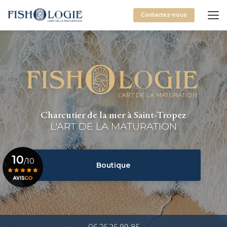
Aller
au
Contactez-nous
contenu
principal
Charcutier de la mer à Saint-Tropez
L'ART DE LA MATURATION
10
/10
Boutique
Voir le certificat
06 26 26 99 85