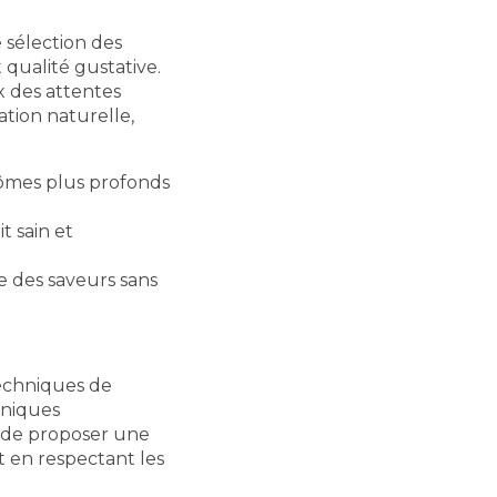
 sélection des
t qualité gustative.
x des attentes
ation naturelle,
ômes plus profonds
t sain et
e des saveurs sans
techniques de
hniques
n de proposer une
t en respectant les