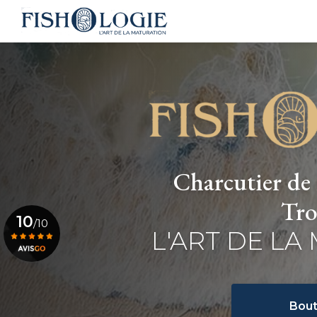
Navigation principale
Aller
au
contenu
principal
Charcutier de 
Tro
10
/10
L'ART DE LA
Voir le certificat
Bout