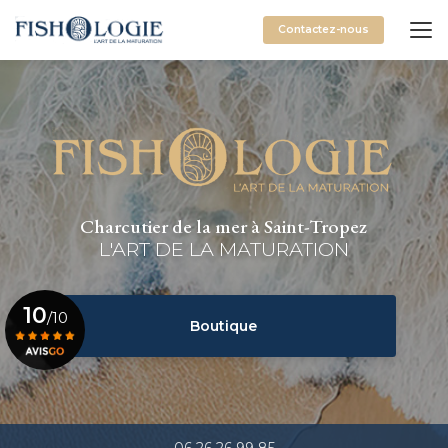
Aller
au
Contactez-nous
contenu
principal
Charcutier de la mer à Saint-Tropez
L'ART DE LA MATURATION
10
/10
Boutique
Voir le certificat
06 26 26 99 85