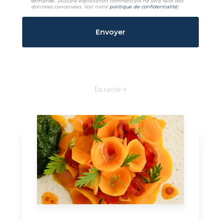
demande.
(Aucune exploitation commerciale ne sera faite des
données concervées. Voir notre
politique de confidentialité
)
En savoir +