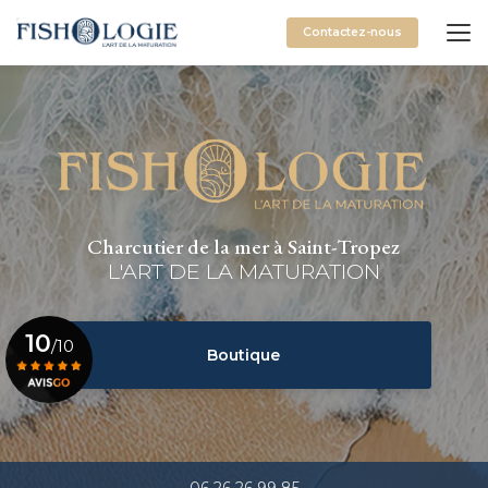
Aller
au
Contactez-nous
contenu
principal
Charcutier de la mer à Saint-Tropez
L'ART DE LA MATURATION
10
/10
Boutique
Voir le certificat
06 26 26 99 85