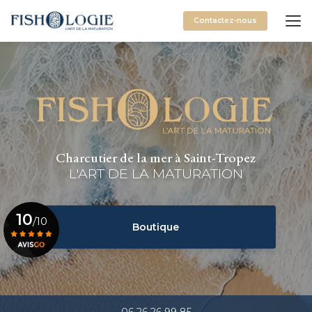
Aller
au
Contactez-nous
contenu
principal
Charcutier de la mer à Saint-Tropez
L'ART DE LA MATURATION
10
/10
Boutique
Voir le certificat
06 26 26 99 85