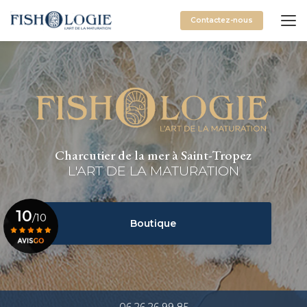
Aller
au
Contactez-nous
contenu
principal
Charcutier de la mer à Saint-Tropez
L'ART DE LA MATURATION
10
/10
Boutique
Voir le certificat
06 26 26 99 85