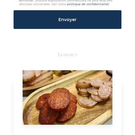
demande.
(Aucune exploitation commerciale ne sera faite des
données concervées. Voir notre
politique de confidentialité
)
En savoir +