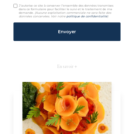
J'autorise ce site à conserver l'ensemble des données transmises
dans ce formulaire pour faciliter le suivi et le traitement de ma
demande.
(Aucune exploitation commerciale ne sera faite des
données concervées. Voir notre
politique de confidentialité
)
En savoir +