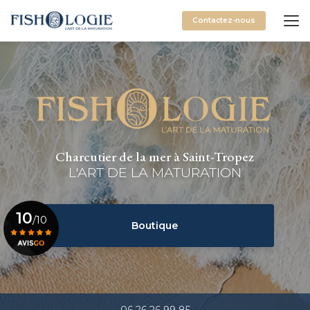
Aller
au
Contactez-nous
contenu
principal
Charcutier de la mer à Saint-Tropez
L'ART DE LA MATURATION
10
/10
Boutique
Voir le certificat
06 26 26 99 85