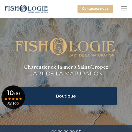
Aller
au
Contactez-nous
contenu
principal
Charcutier de la mer à Saint-Tropez
L'ART DE LA MATURATION
10
/10
Boutique
Voir le certificat
06 26 26 99 85