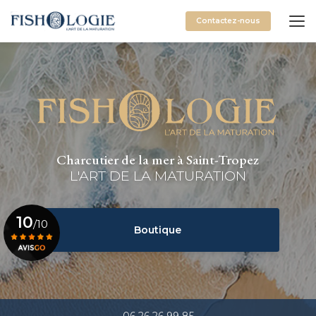
Aller
au
Contactez-nous
contenu
principal
Charcutier de la mer à Saint-Tropez
L'ART DE LA MATURATION
10
/10
Boutique
Voir le certificat
06 26 26 99 85