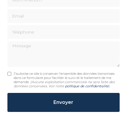
Email
Téléphone
Message
J'autorise ce site à conserver l'ensemble des données transmises
dans ce formulaire pour faciliter le suivi et le traitement de ma
demande.
(Aucune exploitation commerciale ne sera faite des
données concervées. Voir notre
politique de confidentialité
)