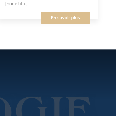
[node:title]...
En savoir plus