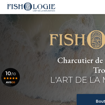
Navigation principale
Aller
au
contenu
principal
Charcutier de 
Tro
10
/10
L'ART DE LA
Voir le certificat
Bout