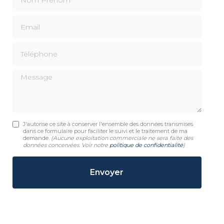
Email
Téléphone
Message
J'autorise ce site à conserver l'ensemble des données transmises
dans ce formulaire pour faciliter le suivi et le traitement de ma
demande.
(Aucune exploitation commerciale ne sera faite des
données concervées. Voir notre
politique de confidentialité
)