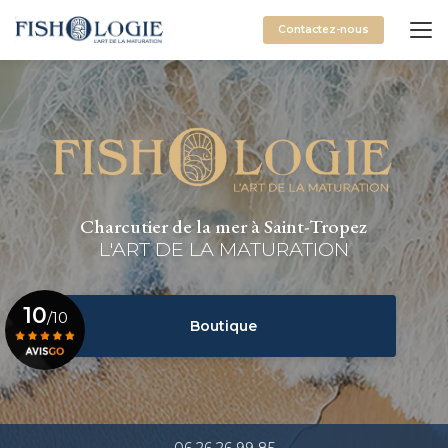
Aller
au
Contactez-nous
contenu
principal
Charcutier de la mer à Saint-Tropez
L'ART DE LA MATURATION
10
/10
Boutique
Voir le certificat
06 26 26 99 85