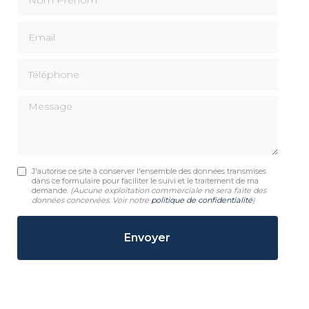
Email
Téléphone
Message
J'autorise ce site à conserver l'ensemble des données transmises
dans ce formulaire pour faciliter le suivi et le traitement de ma
demande.
(Aucune exploitation commerciale ne sera faite des
données concervées. Voir notre
politique de confidentialité
)