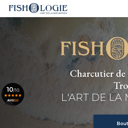
Navigation principale
Aller
au
contenu
principal
Charcutier de 
Tro
10
/10
L'ART DE LA
Voir le certificat
Bout