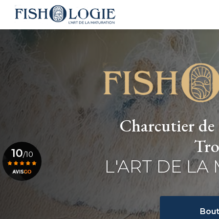
Navigation principale
Aller
au
contenu
principal
Charcutier de 
Tro
10
/10
L'ART DE LA
Voir le certificat
Bout