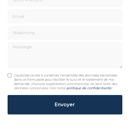
Email
Téléphone
Message
J'autorise ce site à conserver l'ensemble des données transmises
dans ce formulaire pour faciliter le suivi et le traitement de ma
demande.
(Aucune exploitation commerciale ne sera faite des
données concervées. Voir notre
politique de confidentialité
)