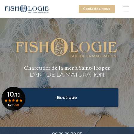
Aller
au
Contactez-nous
contenu
principal
Charcutier de la mer à Saint-Tropez
L'ART DE LA MATURATION
10
/10
Boutique
Voir le certificat
06 26 26 99 85