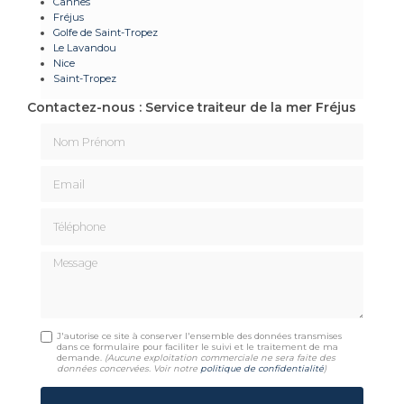
Cannes
Fréjus
Golfe de Saint-Tropez
Le Lavandou
Nice
Saint-Tropez
Contactez-nous : Service traiteur de la mer Fréjus
Nom Prénom
Email
Téléphone
Message
J'autorise ce site à conserver l'ensemble des données transmises
dans ce formulaire pour faciliter le suivi et le traitement de ma
demande.
(Aucune exploitation commerciale ne sera faite des
données concervées. Voir notre
politique de confidentialité
)