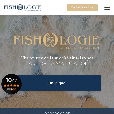
Aller
au
Contactez-nous
contenu
principal
Charcutier de la mer à Saint-Tropez
L'ART DE LA MATURATION
10
/10
Boutique
Voir le certificat
06 26 26 99 85