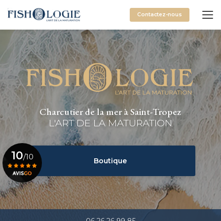
Aller
au
Contactez-nous
contenu
principal
Charcutier de la mer à Saint-Tropez
L'ART DE LA MATURATION
10
/10
Boutique
Voir le certificat
06 26 26 99 85