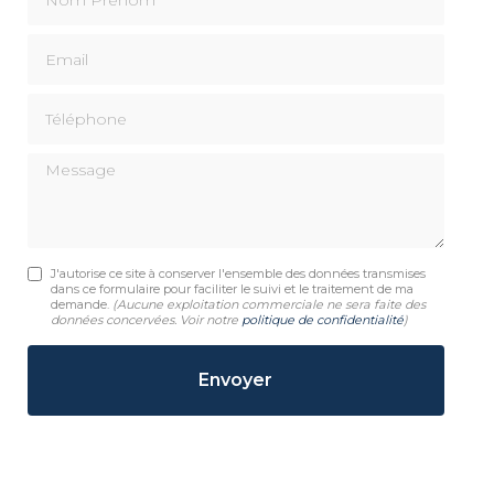
Email
Téléphone
Message
J'autorise ce site à conserver l'ensemble des données transmises
dans ce formulaire pour faciliter le suivi et le traitement de ma
demande.
(Aucune exploitation commerciale ne sera faite des
données concervées. Voir notre
politique de confidentialité
)