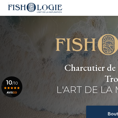
Navigation principale
Aller
au
contenu
principal
Charcutier de 
Tro
10
/10
L'ART DE LA
Voir le certificat
Bout