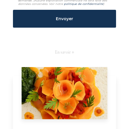
demande.
(Aucune exploitation commerciale ne sera faite des
données concervées. Voir notre
politique de confidentialité
)
En savoir +