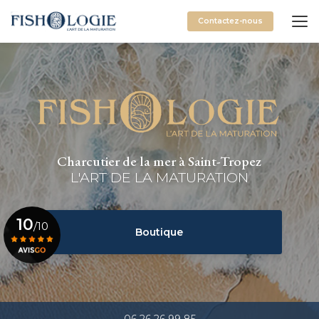
Aller
au
Contactez-nous
contenu
principal
Charcutier de la mer à Saint-Tropez
L'ART DE LA MATURATION
10
/10
Boutique
Voir le certificat
06 26 26 99 85