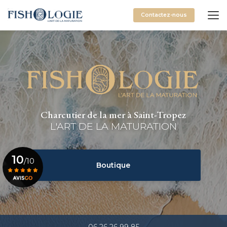
Aller
au
Contactez-nous
contenu
principal
Charcutier de la mer à Saint-Tropez
L'ART DE LA MATURATION
10
/10
Boutique
Voir le certificat
06 26 26 99 85