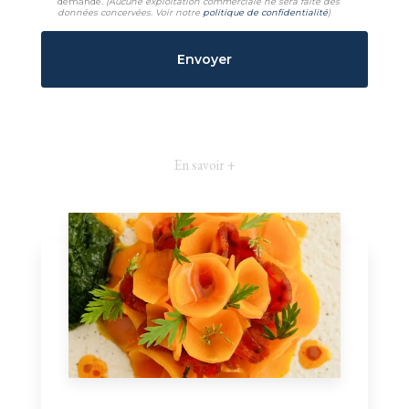
demande.
(Aucune exploitation commerciale ne sera faite des
données concervées. Voir notre
politique de confidentialité
)
En savoir +