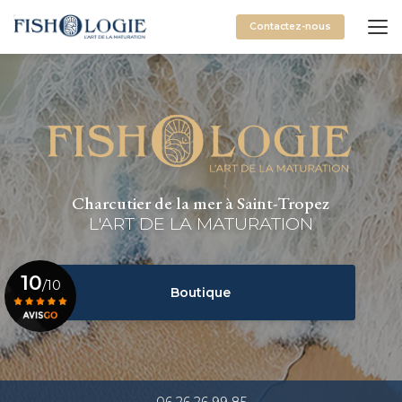
Aller
au
Contactez-nous
contenu
principal
Charcutier de la mer à Saint-Tropez
L'ART DE LA MATURATION
10
/10
Boutique
Voir le certificat
06 26 26 99 85