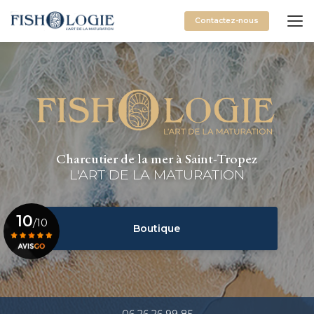
Aller
au
Contactez-nous
contenu
principal
Charcutier de la mer à Saint-Tropez
L'ART DE LA MATURATION
10
/10
Boutique
Voir le certificat
06 26 26 99 85