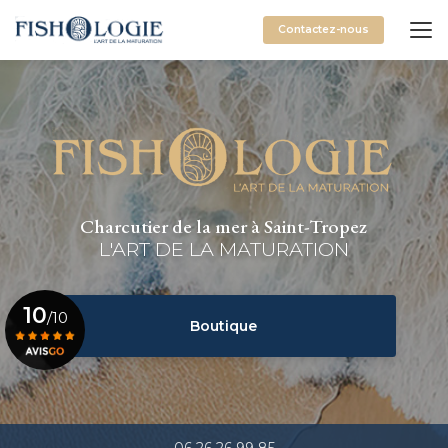
Aller
au
Contactez-nous
contenu
principal
Charcutier de la mer à Saint-Tropez
L'ART DE LA MATURATION
10
/10
Boutique
Voir le certificat
06 26 26 99 85