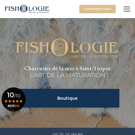
Aller
au
Contactez-nous
contenu
principal
Charcutier de la mer à Saint-Tropez
L'ART DE LA MATURATION
10
/10
Boutique
Voir le certificat
06 26 26 99 85