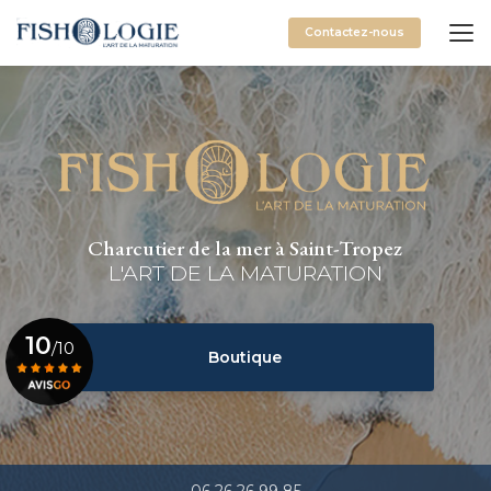
Aller
au
Contactez-nous
contenu
principal
Charcutier de la mer à Saint-Tropez
L'ART DE LA MATURATION
10
/10
Boutique
Voir le certificat
06 26 26 99 85