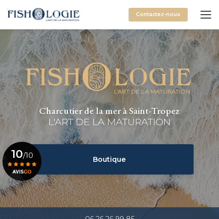
Aller
au
Contactez-nous
contenu
principal
Charcutier de la mer à Saint-Tropez
L'ART DE LA MATURATION
10
/10
Boutique
Voir le certificat
06 26 26 99 85