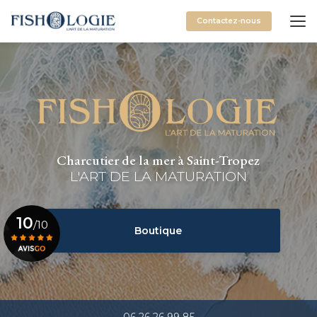
Aller
au
Contactez-nous
contenu
principal
Charcutier de la mer à Saint-Tropez
L'ART DE LA MATURATION
10
/10
Boutique
Voir le certificat
06 26 26 99 85