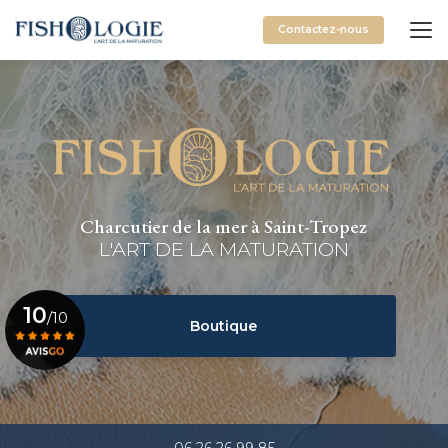
Aller
au
Contactez-nous
contenu
principal
Charcutier de la mer à Saint-Tropez
L'ART DE LA MATURATION
10
/10
Boutique
Voir le certificat
06 26 26 99 85