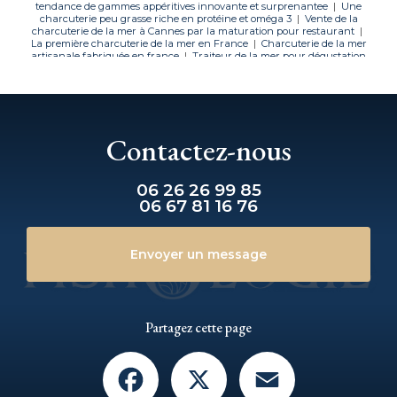
tendance de gammes appéritives innovante et surprenantee
|
Une
charcuterie peu grasse riche en protéine et oméga 3
|
Vente de la
charcuterie de la mer à Cannes par la maturation pour restaurant
|
La première charcuterie de la mer en France
|
Charcuterie de la mer
artisanale fabriquée en france
|
Traiteur de la mer pour dégustation
pour évènement privé à Saint-Tropez
Contactez-nous
06 26 26 99 85
06 67 81 16 76
Envoyer un message
Partagez cette page
Facebook
X
Email