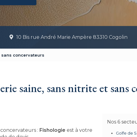
10 Bis rue André Marie Ampère 83310 Cogolin
et sans concervateurs
rie saine, sans nitrite et sans 
Nos 6 secte
s concervateurs :
Fishologie
est à votre
Golfe de S
nde de devis