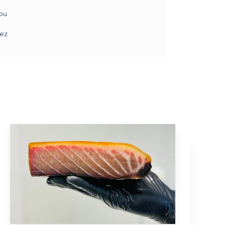
ou
pez