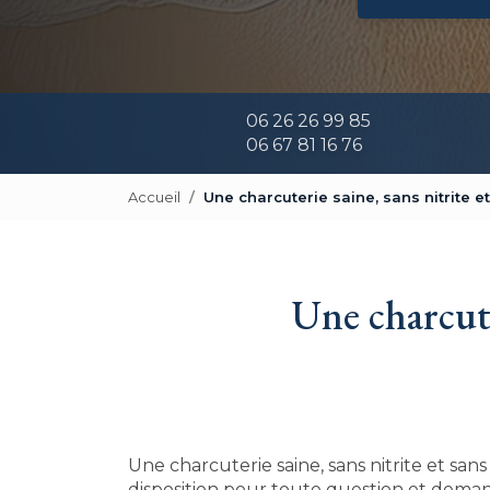
06 26 26 99 85
06 67 81 16 76
Accueil
Une charcuterie saine, sans nitrite 
Une charcute
Une charcuterie saine, sans nitrite et san
disposition pour toute question et dema