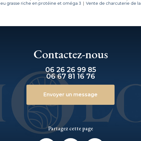
peu grasse riche en protéine et oméga 3
|
Vente de charcuterie de la 
Contactez-nous
06 26 26 99 85
06 67 81 16 76
Envoyer un message
Partagez cette page
Facebook
X
Email