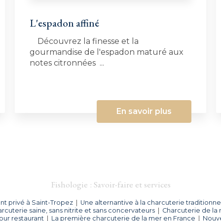
L'espadon affiné
Découvrez la finesse et la
gourmandise de l'espadon maturé aux
notes citronnées ...
En savoir plus
Fishologie : Savoir-faire et services
t privé à Saint-Tropez
|
Une alternantive à la charcuterie traditionnel
rcuterie saine, sans nitrite et sans concervateurs
|
Charcuterie de la 
our restaurant
|
La première charcuterie de la mer en France
|
Nouve