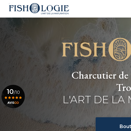
Navigation principale
Aller
au
contenu
principal
Charcutier de 
Tro
10
/10
L'ART DE LA
Voir le certificat
Bout