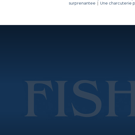
surprenantee
|
Une charcuterie 